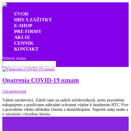
ÚVOD
HRY A ZÁŽITKY
E-SHOP
PRE FIRMY
AKCIE
CENNÍK
KONTAKT
Vyberte stranu
Opatrenia COVID-19 oznam
Uncategorized
Vážení návštevníci, Záleží nám na našich návštevníkoch, preto pravidelne
nakupujeme a používame náhradné ochranné výplne k headsetom HTC Vive
a pravidelne všetko dôsledne čistíme a dezinfikujeme. Napriek našej snahe a
v súvislosti s hrozbou šírenia...