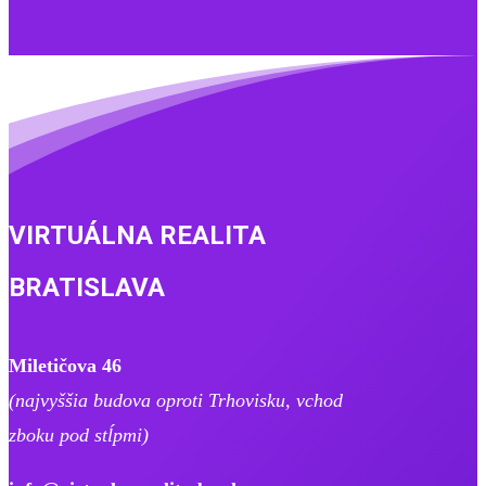
VIRTUÁLNA REALITA
BRATISLAVA
Miletičova 46
(najvyššia budova oproti Trhovisku, ​vchod
zboku pod stĺpmi)