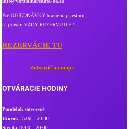
info@virtualnarealita-ba.sk
Pre OBJEDNÁVKY hracieho priestoru
sa prosím VŽDY REZERVUJTE !
REZERVÁCIE TU
Zobraziť na mape
OTVÁRACIE HODINY
Pondelok
zatvorené
Utorok
15:00 – 20:00
Streda
15:00 – 20:00