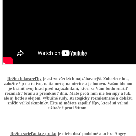
Režim lukostreľby
je asi zo všetkých najzábavnejší. Zoberiete luk,
založíte šíp na tetivu, natiahnete, namierite a je hotovo. Vašou úlohou
je brániť svoj hrad pred nájazdníkmi, ktorí sa Vám budú snažiť
rozmlátiť bránu a preniknúť dnu. Máte proti nim nie len šípy a luk,
ale aj kotle s olejom, výbušné sudy, strategicky rozmiestnené a dokážu
zničiť veľké skupinky. Ešte aj môžete zapáliť šípy, ktoré sú veľmi
užitočné proti štítom.
Režim strieľania z praku
je niečo dosť podobné ako hra Angry