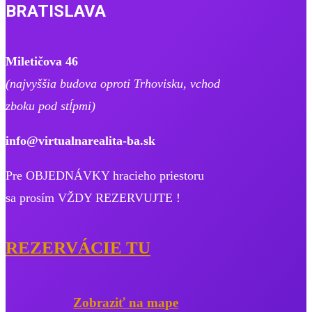
BRATISLAVA
Miletičova 46
(najvyššia budova oproti Trhovisku, ​vchod
zboku pod stĺpmi)
info@virtualnarealita-ba.sk
Pre OBJEDNÁVKY hracieho priestoru
sa prosím VŽDY REZERVUJTE !
REZERVÁCIE TU
Zobraziť na mape