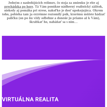
Jedným z nasledújúcich režimov, čo stoja za zmienku je ešte aj
prechádzka po hore
. Tá Vám ponúkne nádherný realistický zážitok,
niekedy aj pomáha pri strese, nakoľko je dosť upokojujúca. Okrem
toho, pobieha tam ja extrémne roztomilý psík, ktorému môžete hádzať
paličku (on po ňu vždy odbehne a donesie ju priamo až k Vám),
škrabkať ho, naháňať sa s ním…
VIRTUÁLNA REALITA