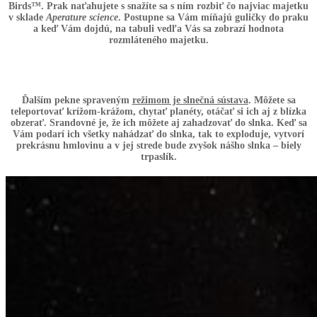
Birds™. Prak naťahujete s snažíte sa s ním rozbiť čo najviac majetku
v sklade
Aperature science
. Postupne sa Vám míňajú guličky do praku
a keď Vám dojdú, na tabuli vedľa Vás sa zobrazí hodnota
rozmláteného majetku.
Ďalším pekne spraveným
režimom je slnečná sústava
. Môžete sa
teleportovať krížom-krážom, chytať planéty, otáčať si ich aj z blízka
obzerať. Srandovné je, že ich môžete aj zahadzovať do slnka. Keď sa
Vám podarí ich všetky nahádzať do slnka, tak to exploduje, vytvorí
prekrásnu hmlovinu a v jej strede bude zvyšok nášho slnka – biely
trpaslík.