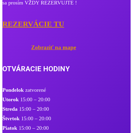
sa prosím VŽDY REZERVUJTE !
REZERVÁCIE TU
Zobraziť na mape
OTVÁRACIE HODINY
Pondelok
zatvorené
Utorok
15:00 – 20:00
Streda
15:00 – 20:00
Štvrtok
15:00 – 20:00
Piatok
15:00 – 20:00