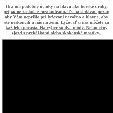
Hra má podobné účinky na hlavu ako horské dráhy,
prípadne zoskok z mrakodrapu. Treba si dávať pozor,
aby Vám neprišlo pri lyžovaní nevoľno a hlavne, aby
ste neskončili u nás na zemi. Lyžovať u nás môžete za
každého počasia. Na výber sú dva módy. Nekonečný
zjazd s prekážkami alebo skokanské mostíky.