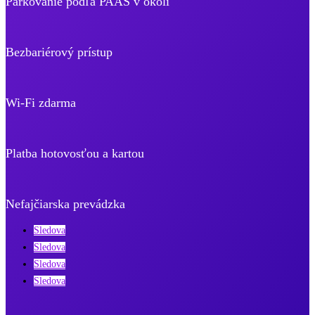
Parkovanie podľa PAAS v okolí
Bezbariérový prístup
Wi-Fi zdarma
Platba hotovosťou a kartou
Nefajčiarska prevádzka
Sledova
Sledova
Sledova
Sledova