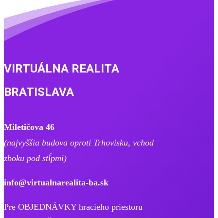
VIRTUÁLNA REALITA
BRATISLAVA
Miletičova 46
(najvyššia budova oproti Trhovisku, ​vchod
zboku pod stĺpmi)
info@virtualnarealita-ba.sk
Pre OBJEDNÁVKY hracieho priestoru